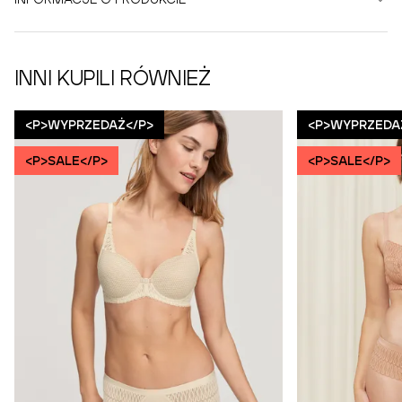
INNI KUPILI RÓWNIEŻ
<P>WYPRZEDAŻ</P>
<P>WYPRZEDA
<P>SALE</P>
<P>SALE</P>