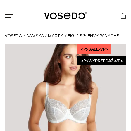
®
VOSEDO
/
DAMSKA
/
MAJTKI
/
FIGI
/
FIGI ENVY PANACHE
<P>SALE</P>
<P>WYPRZEDAŻ</P>