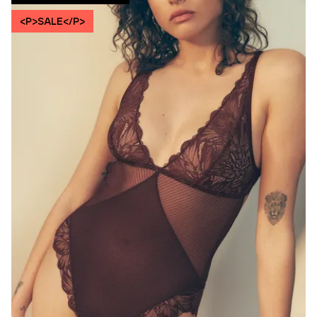
<P>SALE</P>