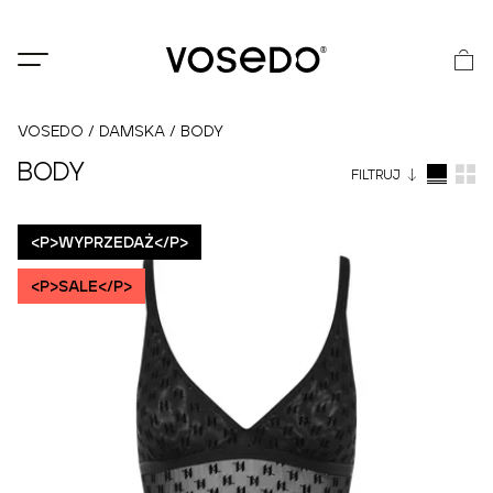
®
VOSEDO
/
DAMSKA
/
BODY
BODY
FILTRUJ
<P>WYPRZEDAŻ</P>
<P>SALE</P>