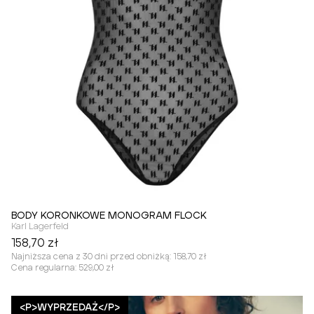
BODY KORONKOWE MONOGRAM FLOCK
Karl Lagerfeld
158,70 zł
Najniższa cena z 30 dni przed obniżką:
158,70 zł
Cena regularna:
529,00 zł
<P>WYPRZEDAŻ</P>