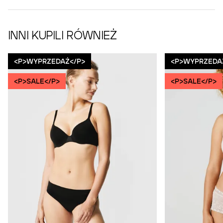
INNI KUPILI RÓWNIEŻ
<P>WYPRZEDAŻ</P>
<P>WYPRZEDA
<P>SALE</P>
<P>SALE</P>