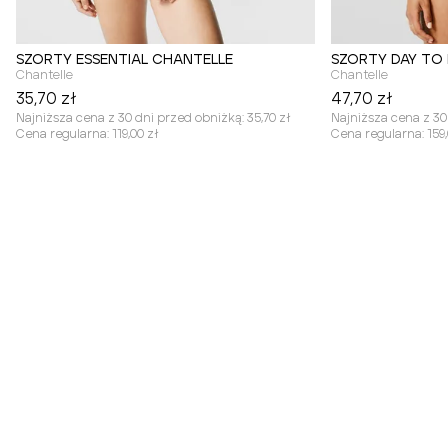
SZORTY ESSENTIAL CHANTELLE
SZORTY DAY TO
Chantelle
Chantelle
35,70 zł
47,70 zł
Najniższa cena z 30 dni przed obniżką:
35,70 zł
Najniższa cena z 30
Cena regularna:
119,00 zł
Cena regularna:
159