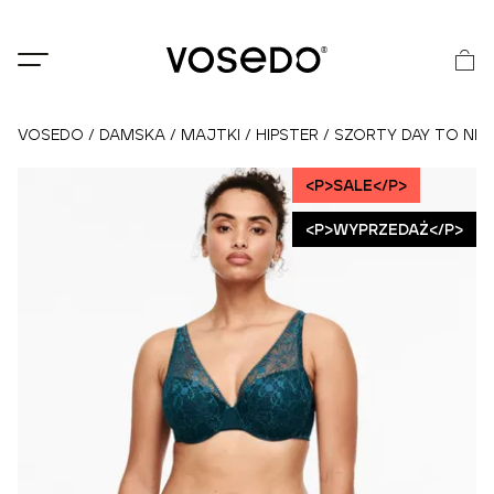
®
VOSEDO
/
DAMSKA
/
MAJTKI
/
HIPSTER
/
SZORTY DAY TO NI
<P>SALE</P>
<P>WYPRZEDAŻ</P>