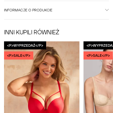
INFORMACJE O PRODUKCIE
INNI KUPILI RÓWNIEŻ
<P>WYPRZEDAŻ</P>
<P>WYPRZEDA
<P>SALE</P>
<P>SALE</P>