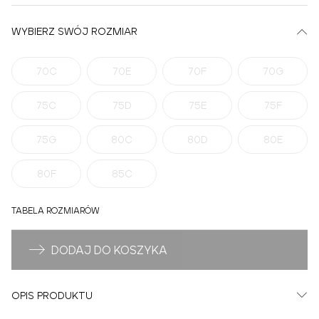
WYBIERZ SWÓJ ROZMIAR
70C
70E
70F
70G
75C
75D
75E
75F
75G
80C
80D
80E
80F
85C
TABELA ROZMIARÓW
DODAJ DO KOSZYKA
OPIS PRODUKTU