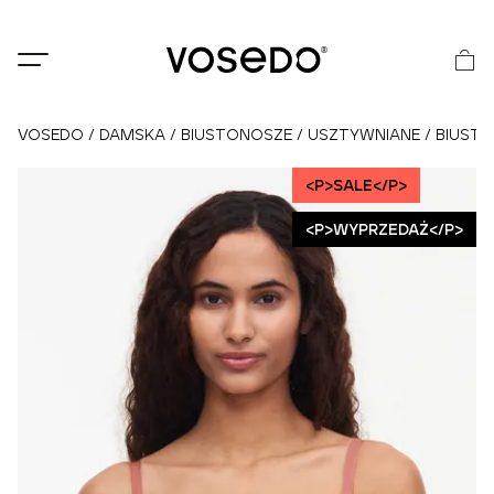
®
VOSEDO
/
DAMSKA
/
BIUSTONOSZE
/
USZTYWNIANE
/
BIUSTO
<P>SALE</P>
<P>WYPRZEDAŻ</P>