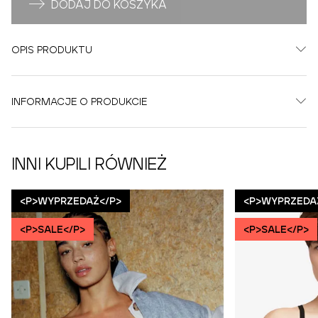
DODAJ DO KOSZYKA
OPIS PRODUKTU
INFORMACJE O PRODUKCIE
INNI KUPILI RÓWNIEŻ
<P>WYPRZEDAŻ</P>
<P>WYPRZEDA
<P>SALE</P>
<P>SALE</P>