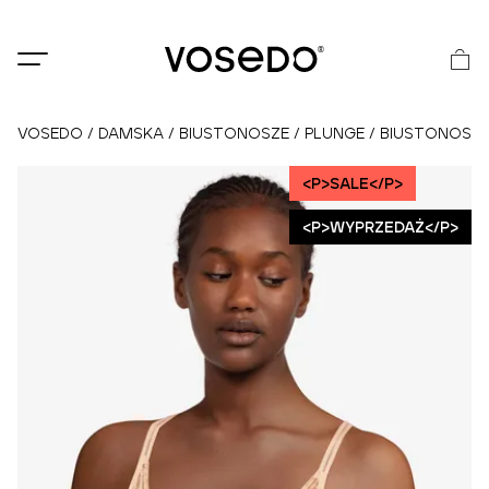
®
VOSEDO
/
DAMSKA
/
BIUSTONOSZE
/
PLUNGE
/
BIUSTONOSZ 
<P>SALE</P>
<P>WYPRZEDAŻ</P>