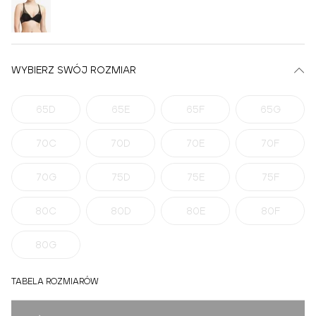
WYBIERZ SWÓJ ROZMIAR
65D
65E
65F
65G
70C
70D
70E
70F
70G
75D
75E
75F
80C
80D
80E
80F
80G
TABELA ROZMIARÓW